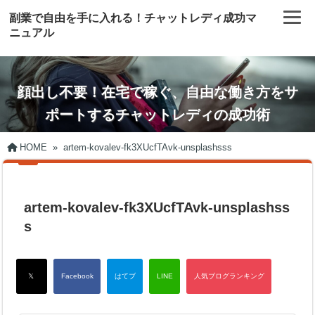
副業で自由を手に入れる！チャットレディ成功マ
ニュアル
顔出し不要！在宅で稼ぐ、自由な働き方をサ
ポートするチャットレディの成功術
HOME
»
artem-kovalev-fk3XUcfTAvk-unsplashsss
artem-kovalev-fk3XUcfTAvk-unsplashss
s