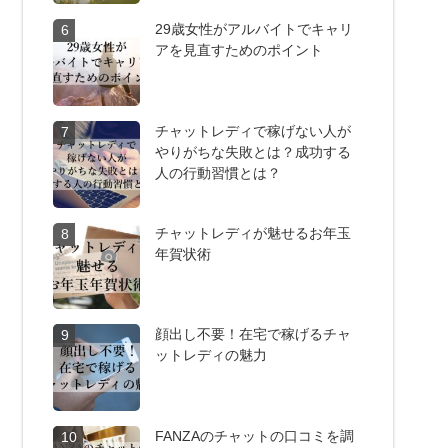
29歳女性がアルバイトでキャリ
6
アを見直すためのポイント
チャットレディで稼げない人が
7
やりがちな失敗とは？成功する
人の行動習慣とは？
チャットレディが魅せるお年玉
8
年賀状術
顔出し不要！在宅で稼げるチャ
9
ットレディの魅力
FANZAのチャットの口コミを調
10