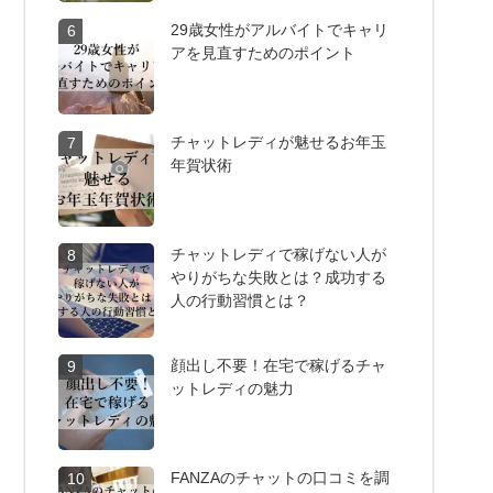
29歳女性がアルバイトでキャリ
6
アを見直すためのポイント
チャットレディが魅せるお年玉
7
年賀状術
チャットレディで稼げない人が
8
やりがちな失敗とは？成功する
人の行動習慣とは？
顔出し不要！在宅で稼げるチャ
9
ットレディの魅力
FANZAのチャットの口コミを調
10