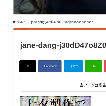
HOME
»
jane-dang-j30dD47o8Z0-unsplashssssssssss
jane-dang-j30dD47o8Z
当ブログは広