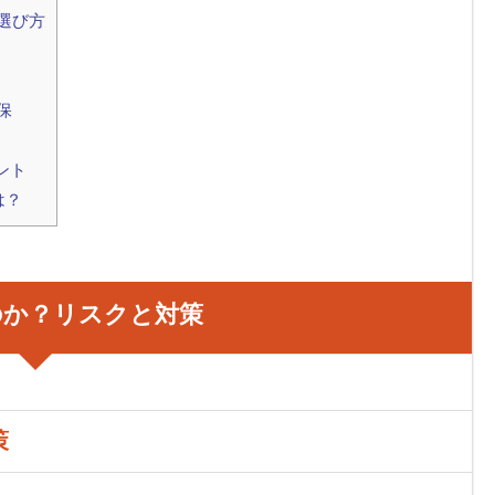
選び方
保
ント
は？
のか？リスクと対策
策