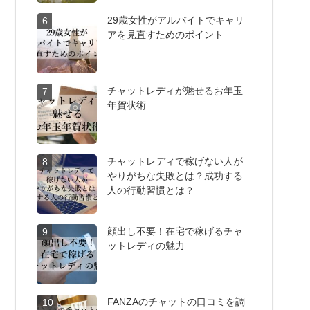
29歳女性がアルバイトでキャリ
6
アを見直すためのポイント
チャットレディが魅せるお年玉
7
年賀状術
チャットレディで稼げない人が
8
やりがちな失敗とは？成功する
人の行動習慣とは？
顔出し不要！在宅で稼げるチャ
9
ットレディの魅力
FANZAのチャットの口コミを調
10