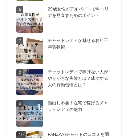
29歳女性がアルバイトでキャリ
6
アを見直すためのポイント
チャットレディが魅せるお年玉
7
年賀状術
チャットレディで稼げない人が
8
やりがちな失敗とは？成功する
人の行動習慣とは？
顔出し不要！在宅で稼げるチャ
9
ットレディの魅力
FANZAのチャットの口コミを調
10