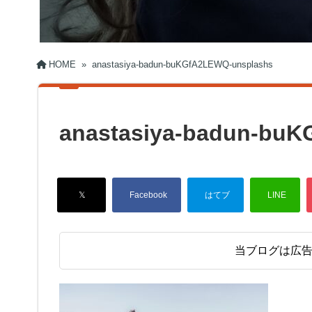
HOME
»
anastasiya-badun-buKGfA2LEWQ-unsplashs
anastasiya-badun-bu
当ブログは広