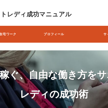
ットレディ成功マニュアル
在宅ワーク
プロフィール
サ
で稼ぐ、自由な働き方をサ
レディの成功術