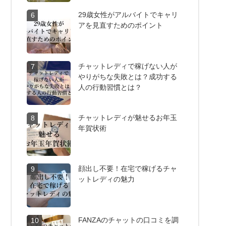
29歳女性がアルバイトでキャリ
6
アを見直すためのポイント
チャットレディで稼げない人が
7
やりがちな失敗とは？成功する
人の行動習慣とは？
チャットレディが魅せるお年玉
8
年賀状術
顔出し不要！在宅で稼げるチャ
9
ットレディの魅力
FANZAのチャットの口コミを調
10