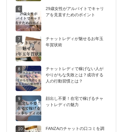
29歳女性がアルバイトでキャリ
6
アを見直すためのポイント
チャットレディが魅せるお年玉
7
年賀状術
チャットレディで稼げない人が
8
やりがちな失敗とは？成功する
人の行動習慣とは？
顔出し不要！在宅で稼げるチャ
9
ットレディの魅力
FANZAのチャットの口コミを調
10