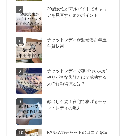
29歳女性がアルバイトでキャリ
6
アを見直すためのポイント
チャットレディが魅せるお年玉
7
年賀状術
チャットレディで稼げない人が
8
やりがちな失敗とは？成功する
人の行動習慣とは？
顔出し不要！在宅で稼げるチャ
9
ットレディの魅力
FANZAのチャットの口コミを調
10