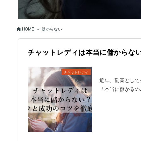
HOME
»
儲からない
チャットレディは本当に儲からな
チャットレディ
近年、副業として
「本当に儲かるの