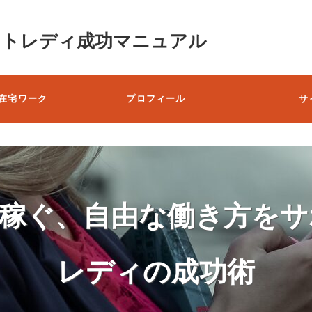
ットレディ成功マニュアル
在宅ワーク
プロフィール
サ
で稼ぐ、自由な働き方をサ
レディの成功術