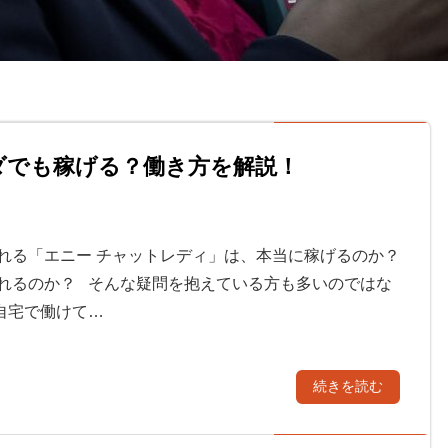
ダでも稼げる？働き方を解説！
れる「エニー チャットレディ」は、本当に稼げるのか？
れるのか？ そんな疑問を抱えている方も多いのではな
自宅で働けて…
続きを読む