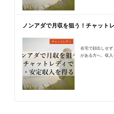
ノンアダで月収を狙う！チャット
チャットレディ
在宅で顔出しせず
がある方へ、収入