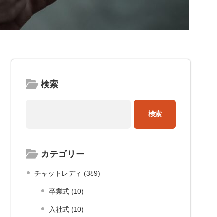
検索
カテゴリー
チャットレディ (389)
卒業式 (10)
入社式 (10)