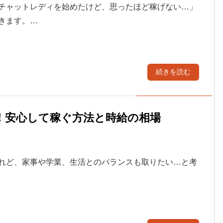
チャットレディを始めたけど、思ったほど稼げない…」
きます。…
続きを読む
！安心して稼ぐ方法と時給の相場
れど、家事や学業、生活とのバランスも取りたい…と考