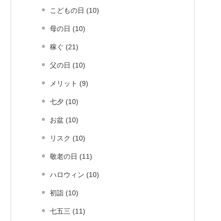
こどもの日 (10)
母の日 (10)
稼ぐ (21)
父の日 (10)
メリット (9)
七夕 (10)
お盆 (10)
リスク (10)
敬老の日 (11)
ハロウィン (10)
初詣 (10)
七五三 (11)