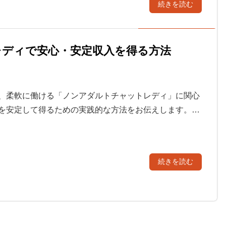
続きを読む
レディで安心・安定収入を得る方法
、柔軟に働ける「ノンアダルトチャットレディ」に関心
を安定して得るための実践的な方法をお伝えします。…
続きを読む