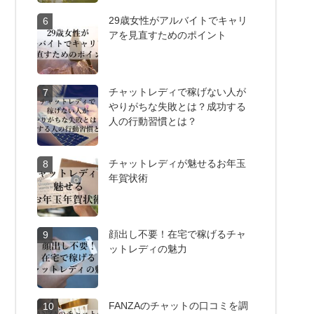
29歳女性がアルバイトでキャリ
6
アを見直すためのポイント
チャットレディで稼げない人が
7
やりがちな失敗とは？成功する
人の行動習慣とは？
チャットレディが魅せるお年玉
8
年賀状術
顔出し不要！在宅で稼げるチャ
9
ットレディの魅力
FANZAのチャットの口コミを調
10